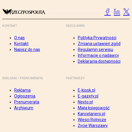
KONTAKT
REGULAMIN
O nas
Polityka Prywatności
Kontakt
Zmiana ustawień zgód
Napisz do nas
Regulamin serwisu
Informacje o nadawcy
Deklaracja dostępności
REKLAMA I PRENUMERATA
PARTNERZY
Reklama
E-kiosk.pl
Ogłoszenia
E-gazety.pl
Prenumerata
Nexto.pl
Archiwum
Mała księgowość
Kancelarierp.pl
Wieści Rolnicze
Życie Warszawy