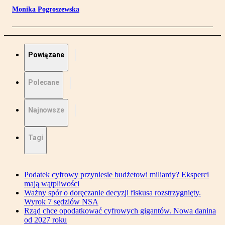
Monika Pogroszewska
Powiązane
Polecane
Najnowsze
Tagi
Podatek cyfrowy przyniesie budżetowi miliardy? Eksperci
mają wątpliwości
Ważny spór o doręczanie decyzji fiskusa rozstrzygnięty.
Wyrok 7 sędziów NSA
Rząd chce opodatkować cyfrowych gigantów. Nowa danina
od 2027 roku