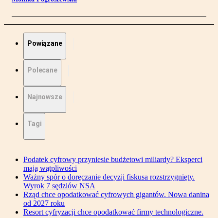
Powiązane
Polecane
Najnowsze
Tagi
Podatek cyfrowy przyniesie budżetowi miliardy? Eksperci
mają wątpliwości
Ważny spór o doręczanie decyzji fiskusa rozstrzygnięty.
Wyrok 7 sędziów NSA
Rząd chce opodatkować cyfrowych gigantów. Nowa danina
od 2027 roku
Resort cyfryzacji chce opodatkować firmy technologiczne.