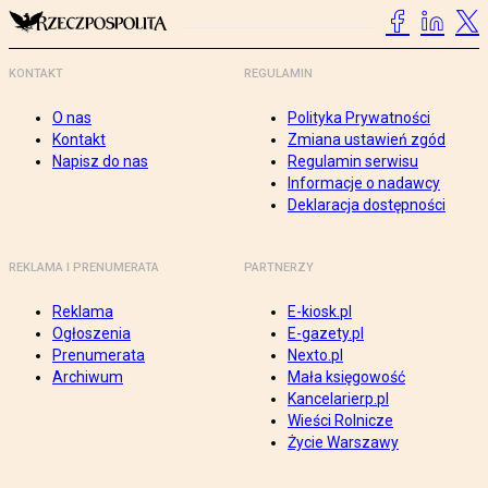
KONTAKT
REGULAMIN
O nas
Polityka Prywatności
Kontakt
Zmiana ustawień zgód
Napisz do nas
Regulamin serwisu
Informacje o nadawcy
Deklaracja dostępności
REKLAMA I PRENUMERATA
PARTNERZY
Reklama
E-kiosk.pl
Ogłoszenia
E-gazety.pl
Prenumerata
Nexto.pl
Archiwum
Mała księgowość
Kancelarierp.pl
Wieści Rolnicze
Życie Warszawy