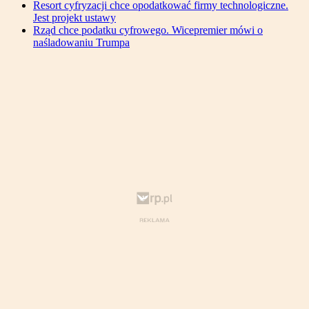
Resort cyfryzacji chce opodatkować firmy technologiczne.
Jest projekt ustawy
Rząd chce podatku cyfrowego. Wicepremier mówi o
naśladowaniu Trumpa