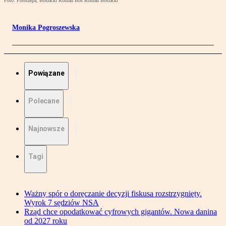
Foto: Fotorzepa, Bosiacki Roman Bos Roman Bosiacki
Monika Pogroszewska
Powiązane
Polecane
Najnowsze
Tagi
Ważny spór o doręczanie decyzji fiskusa rozstrzygnięty.
Wyrok 7 sędziów NSA
Rząd chce opodatkować cyfrowych gigantów. Nowa danina
od 2027 roku