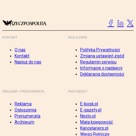
KONTAKT
REGULAMIN
O nas
Polityka Prywatności
Kontakt
Zmiana ustawień zgód
Napisz do nas
Regulamin serwisu
Informacje o nadawcy
Deklaracja dostępności
REKLAMA I PRENUMERATA
PARTNERZY
Reklama
E-kiosk.pl
Ogłoszenia
E-gazety.pl
Prenumerata
Nexto.pl
Archiwum
Mała księgowość
Kancelarierp.pl
Wieści Rolnicze