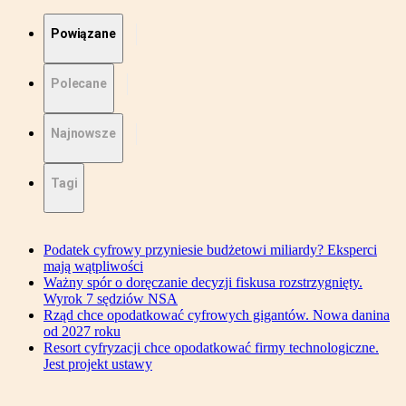
Powiązane
Polecane
Najnowsze
Tagi
Podatek cyfrowy przyniesie budżetowi miliardy? Eksperci
mają wątpliwości
Ważny spór o doręczanie decyzji fiskusa rozstrzygnięty.
Wyrok 7 sędziów NSA
Rząd chce opodatkować cyfrowych gigantów. Nowa danina
od 2027 roku
Resort cyfryzacji chce opodatkować firmy technologiczne.
Jest projekt ustawy