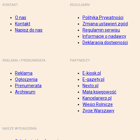
KONTAKT
REGULAMIN
O nas
Polityka Prywatności
Kontakt
Zmiana ustawień zgód
Napisz do nas
Regulamin serwisu
Informacje o nadawcy
Deklaracja dostępności
REKLAMA I PRENUMERATA
PARTNERZY
Reklama
E-kiosk.pl
Ogłoszenia
E-gazety.pl
Prenumerata
Nexto.pl
Archiwum
Mała księgowość
Kancelarierp.pl
Wieści Rolnicze
Życie Warszawy
NASZE WYDARZENIA