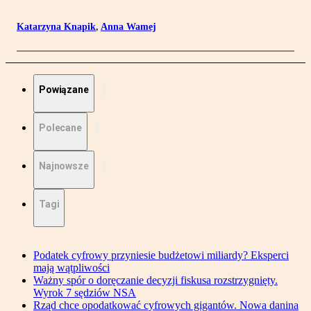
Katarzyna Knapik
,
Anna Wamej
Powiązane
Polecane
Najnowsze
Tagi
Podatek cyfrowy przyniesie budżetowi miliardy? Eksperci
mają wątpliwości
Ważny spór o doręczanie decyzji fiskusa rozstrzygnięty.
Wyrok 7 sędziów NSA
Rząd chce opodatkować cyfrowych gigantów. Nowa danina