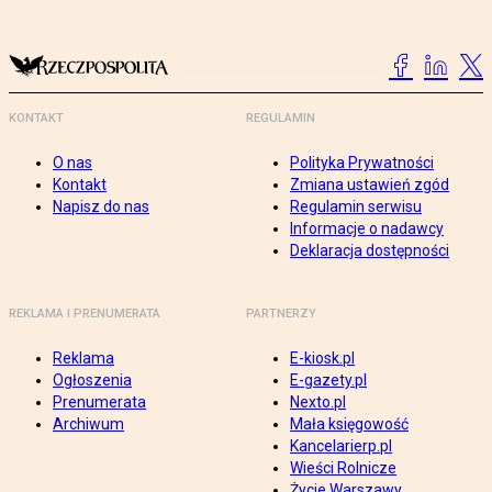
KONTAKT
REGULAMIN
O nas
Polityka Prywatności
Kontakt
Zmiana ustawień zgód
Napisz do nas
Regulamin serwisu
Informacje o nadawcy
Deklaracja dostępności
REKLAMA I PRENUMERATA
PARTNERZY
Reklama
E-kiosk.pl
Ogłoszenia
E-gazety.pl
Prenumerata
Nexto.pl
Archiwum
Mała księgowość
Kancelarierp.pl
Wieści Rolnicze
Życie Warszawy