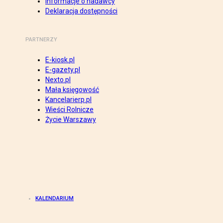
Informacje o nadawcy
Deklaracja dostępności
PARTNERZY
E-kiosk.pl
E-gazety.pl
Nexto.pl
Mała księgowość
Kancelarierp.pl
Wieści Rolnicze
Życie Warszawy
KALENDARIUM