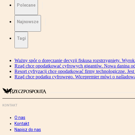
Polecane
Najnowsze
Tagi
Ważny spór o doręczanie decyzji fiskusa rozstrzygnięty. Wyr
Rząd chce opodatkować cyfrowych gigantów. Nowa danina od
Resort cyfryzacji chce opodatkować firmy technologiczne. Jest
Rząd chce podatku cyfrowego. Wicepremier mówi o naśladow
KONTAKT
O nas
Kontakt
Napisz do nas