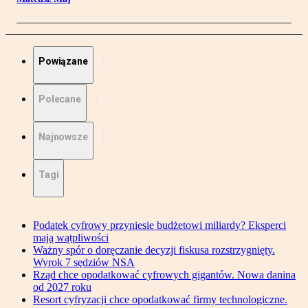
Powiązane
Polecane
Najnowsze
Tagi
Podatek cyfrowy przyniesie budżetowi miliardy? Eksperci
mają wątpliwości
Ważny spór o doręczanie decyzji fiskusa rozstrzygnięty.
Wyrok 7 sędziów NSA
Rząd chce opodatkować cyfrowych gigantów. Nowa danina
od 2027 roku
Resort cyfryzacji chce opodatkować firmy technologiczne.