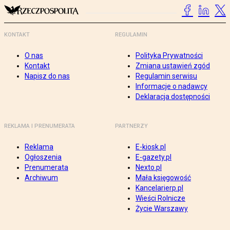
KONTAKT
REGULAMIN
O nas
Polityka Prywatności
Kontakt
Zmiana ustawień zgód
Napisz do nas
Regulamin serwisu
Informacje o nadawcy
Deklaracja dostępności
REKLAMA I PRENUMERATA
PARTNERZY
Reklama
E-kiosk.pl
Ogłoszenia
E-gazety.pl
Prenumerata
Nexto.pl
Archiwum
Mała księgowość
Kancelarierp.pl
Wieści Rolnicze
Życie Warszawy