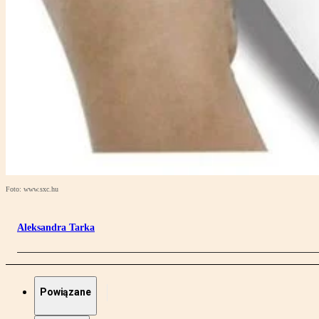
Foto: www.sxc.hu
Aleksandra Tarka
Powiązane