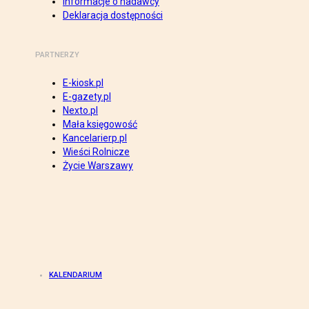
Informacje o nadawcy
Deklaracja dostępności
PARTNERZY
E-kiosk.pl
E-gazety.pl
Nexto.pl
Mała księgowość
Kancelarierp.pl
Wieści Rolnicze
Życie Warszawy
KALENDARIUM