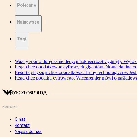
Polecane
Najnowsze
Tagi
Ważny spór o doręczanie decyzji fiskusa rozstrzygnięty. Wyr
Rząd chce opodatkować cyfrowych gigantów. Nowa danina od
Resort cyfryzacji chce opodatkować firmy technologiczne. Jest
Rząd chce podatku cyfrowego. Wicepremier mówi o naśladow
KONTAKT
O nas
Kontakt
Napisz do nas