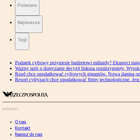
Polecane
Najnowsze
Tagi
Podatek cyfrowy przyniesie budżetowi miliardy? Eksperci maj
Ważny spór o doręczanie decyzji fiskusa rozstrzygnięty. Wyr
Rząd chce opodatkować cyfrowych gigantów. Nowa danina od
Resort cyfryzacji chce opodatkować firmy technologiczne. Jest
KONTAKT
O nas
Kontakt
Napisz do nas