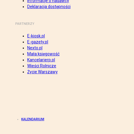
Informacje o nadawcy
Deklaracja dostępności
PARTNERZY
E-kiosk.pl
E-gazety.pl
Nexto.pl
Mała księgowość
Kancelarierp.pl
Wieści Rolnicze
Życie Warszawy
KALENDARIUM