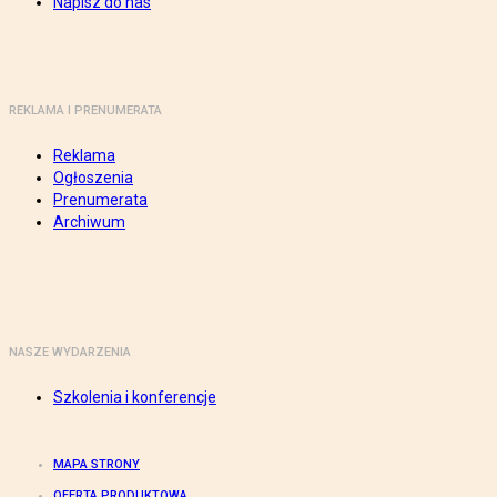
Napisz do nas
REKLAMA I PRENUMERATA
Reklama
Ogłoszenia
Prenumerata
Archiwum
NASZE WYDARZENIA
Szkolenia i konferencje
MAPA STRONY
OFERTA PRODUKTOWA