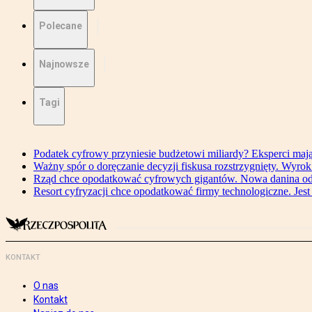
Polecane
Najnowsze
Tagi
Podatek cyfrowy przyniesie budżetowi miliardy? Eksperci maj
Ważny spór o doręczanie decyzji fiskusa rozstrzygnięty. Wyr
Rząd chce opodatkować cyfrowych gigantów. Nowa danina od
Resort cyfryzacji chce opodatkować firmy technologiczne. Jest
KONTAKT
O nas
Kontakt