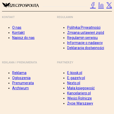
KONTAKT
REGULAMIN
O nas
Polityka Prywatności
Kontakt
Zmiana ustawień zgód
Napisz do nas
Regulamin serwisu
Informacje o nadawcy
Deklaracja dostępności
REKLAMA I PRENUMERATA
PARTNERZY
Reklama
E-kiosk.pl
Ogłoszenia
E-gazety.pl
Prenumerata
Nexto.pl
Archiwum
Mała księgowość
Kancelarierp.pl
Wieści Rolnicze
Życie Warszawy