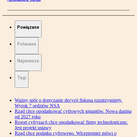
Powiązane
Polecane
Najnowsze
Tagi
Ważny spór o doręczanie decyzji fiskusa rozstrzygnięty.
Wyrok 7 sędziów NSA
Rząd chce opodatkować cyfrowych gigantów. Nowa danina
od 2027 roku
Resort cyfryzacji chce opodatkować firmy technologiczne.
Jest projekt ustawy
Rząd chce podatku cyfrowego. Wicepremier mówi o