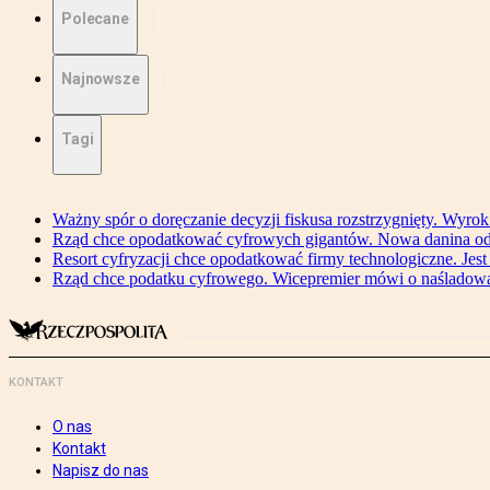
Polecane
Najnowsze
Tagi
Ważny spór o doręczanie decyzji fiskusa rozstrzygnięty. Wyr
Rząd chce opodatkować cyfrowych gigantów. Nowa danina od
Resort cyfryzacji chce opodatkować firmy technologiczne. Jest
Rząd chce podatku cyfrowego. Wicepremier mówi o naśladow
KONTAKT
O nas
Kontakt
Napisz do nas