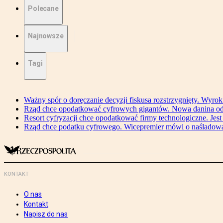
Polecane
Najnowsze
Tagi
Ważny spór o doręczanie decyzji fiskusa rozstrzygnięty. Wyr
Rząd chce opodatkować cyfrowych gigantów. Nowa danina od
Resort cyfryzacji chce opodatkować firmy technologiczne. Jest
Rząd chce podatku cyfrowego. Wicepremier mówi o naśladow
KONTAKT
O nas
Kontakt
Napisz do nas