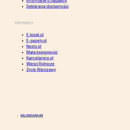
Informacje o nadawcy
Deklaracja dostępności
PARTNERZY
E-kiosk.pl
E-gazety.pl
Nexto.pl
Mała księgowość
Kancelarierp.pl
Wieści Rolnicze
Życie Warszawy
KALENDARIUM