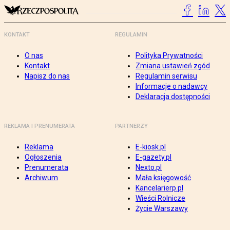
KONTAKT
REGULAMIN
O nas
Polityka Prywatności
Kontakt
Zmiana ustawień zgód
Napisz do nas
Regulamin serwisu
Informacje o nadawcy
Deklaracja dostępności
REKLAMA I PRENUMERATA
PARTNERZY
Reklama
E-kiosk.pl
Ogłoszenia
E-gazety.pl
Prenumerata
Nexto.pl
Archiwum
Mała księgowość
Kancelarierp.pl
Wieści Rolnicze
Życie Warszawy