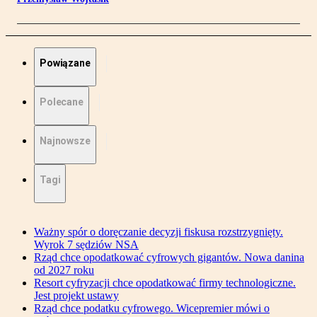
Powiązane
Polecane
Najnowsze
Tagi
Ważny spór o doręczanie decyzji fiskusa rozstrzygnięty.
Wyrok 7 sędziów NSA
Rząd chce opodatkować cyfrowych gigantów. Nowa danina
od 2027 roku
Resort cyfryzacji chce opodatkować firmy technologiczne.
Jest projekt ustawy
Rząd chce podatku cyfrowego. Wicepremier mówi o