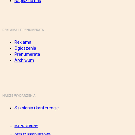
Napisz do nas
REKLAMA I PRENUMERATA
Reklama
Ogłoszenia
Prenumerata
Archiwum
NASZE WYDARZENIA
Szkolenia i konferencje
MAPA STRONY
OFERTA PRODUKTOWA