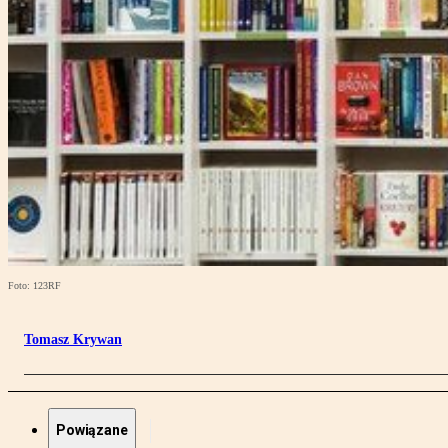
Foto: 123RF
Tomasz Krywan
Powiązane