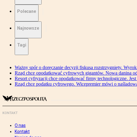
Polecane
Najnowsze
Tagi
Ważny spór o doręczanie decyzji fiskusa rozstrzygnięty. Wyr
Rząd chce opodatkować cyfrowych gigantów. Nowa danina od
Resort cyfryzacji chce opodatkować firmy technologiczne. Jest
Rząd chce podatku cyfrowego. Wicepremier mówi o naśladow
KONTAKT
O nas
Kontakt