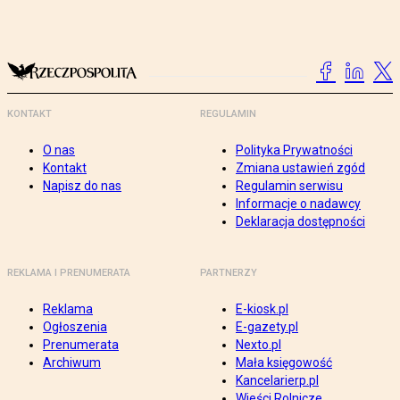
KONTAKT
REGULAMIN
O nas
Polityka Prywatności
Kontakt
Zmiana ustawień zgód
Napisz do nas
Regulamin serwisu
Informacje o nadawcy
Deklaracja dostępności
REKLAMA I PRENUMERATA
PARTNERZY
Reklama
E-kiosk.pl
Ogłoszenia
E-gazety.pl
Prenumerata
Nexto.pl
Archiwum
Mała księgowość
Kancelarierp.pl
Wieści Rolnicze