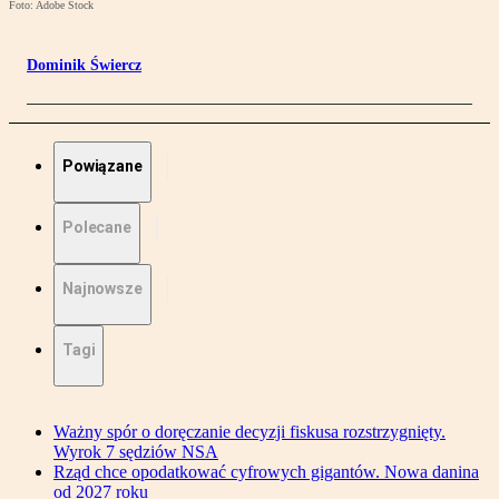
Foto: Adobe Stock
Dominik Świercz
Powiązane
Polecane
Najnowsze
Tagi
Ważny spór o doręczanie decyzji fiskusa rozstrzygnięty.
Wyrok 7 sędziów NSA
Rząd chce opodatkować cyfrowych gigantów. Nowa danina
od 2027 roku