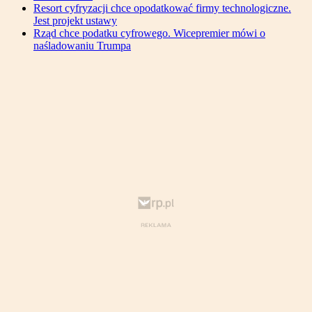
Resort cyfryzacji chce opodatkować firmy technologiczne.
Jest projekt ustawy
Rząd chce podatku cyfrowego. Wicepremier mówi o
naśladowaniu Trumpa