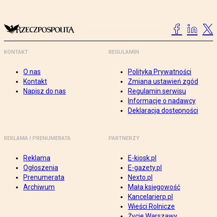
KONTAKT
REGULAMIN
O nas
Polityka Prywatności
Kontakt
Zmiana ustawień zgód
Napisz do nas
Regulamin serwisu
Informacje o nadawcy
Deklaracja dostępności
REKLAMA I PRENUMERATA
PARTNERZY
Reklama
E-kiosk.pl
Ogłoszenia
E-gazety.pl
Prenumerata
Nexto.pl
Archiwum
Mała księgowość
Kancelarierp.pl
Wieści Rolnicze
Życie Warszawy