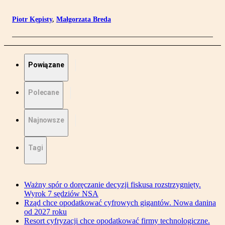
Piotr Kępisty
,
Małgorzata Breda
Powiązane
Polecane
Najnowsze
Tagi
Ważny spór o doręczanie decyzji fiskusa rozstrzygnięty.
Wyrok 7 sędziów NSA
Rząd chce opodatkować cyfrowych gigantów. Nowa danina
od 2027 roku
Resort cyfryzacji chce opodatkować firmy technologiczne.