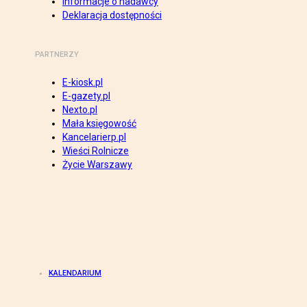
Informacje o nadawcy
Deklaracja dostępności
PARTNERZY
E-kiosk.pl
E-gazety.pl
Nexto.pl
Mała księgowość
Kancelarierp.pl
Wieści Rolnicze
Życie Warszawy
KALENDARIUM