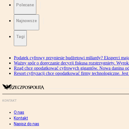
Polecane
Najnowsze
Tagi
Podatek cyfrowy przyniesie budżetowi miliardy? Eksperci maj
Ważny spór o doręczanie decyzji fiskusa rozstrzygnięty. Wyr
Rząd chce opodatkować cyfrowych gigantów. Nowa danina od
Resort cyfryzacji chce opodatkować firmy technologiczne. Jest
KONTAKT
O nas
Kontakt
Napisz do nas