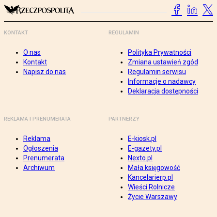
KONTAKT
REGULAMIN
O nas
Polityka Prywatności
Kontakt
Zmiana ustawień zgód
Napisz do nas
Regulamin serwisu
Informacje o nadawcy
Deklaracja dostępności
REKLAMA I PRENUMERATA
PARTNERZY
Reklama
E-kiosk.pl
Ogłoszenia
E-gazety.pl
Prenumerata
Nexto.pl
Archiwum
Mała księgowość
Kancelarierp.pl
Wieści Rolnicze
Życie Warszawy