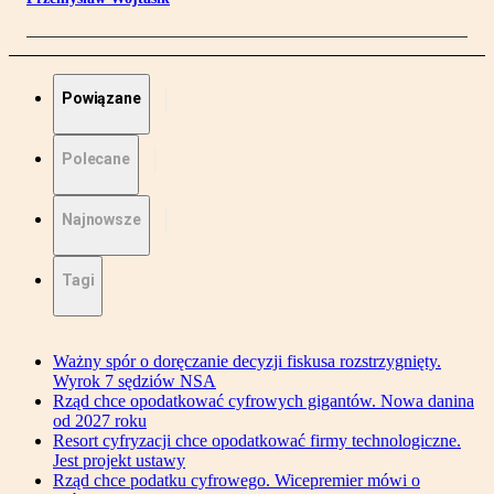
Powiązane
Polecane
Najnowsze
Tagi
Ważny spór o doręczanie decyzji fiskusa rozstrzygnięty.
Wyrok 7 sędziów NSA
Rząd chce opodatkować cyfrowych gigantów. Nowa danina
od 2027 roku
Resort cyfryzacji chce opodatkować firmy technologiczne.
Jest projekt ustawy
Rząd chce podatku cyfrowego. Wicepremier mówi o