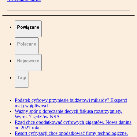
Powiązane
Polecane
Najnowsze
Tagi
Podatek cyfrowy przyniesie budżetowi miliardy? Eksperci
mają wątpliwości
Ważny spór o doręczanie decyzji fiskusa rozstrzygnięty.
Wyrok 7 sędziów NSA
Rząd chce opodatkować cyfrowych gigantów. Nowa danina
od 2027 roku
Resort cyfryzacji chce opodatkować firmy technologiczne.