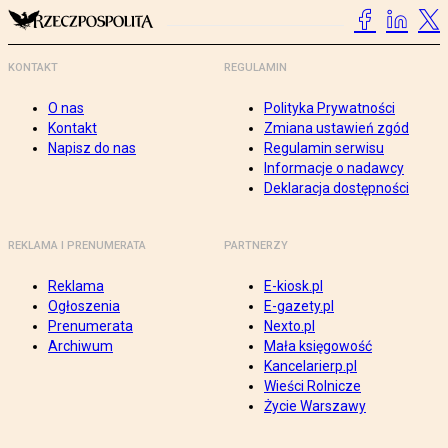
KONTAKT
REGULAMIN
O nas
Polityka Prywatności
Kontakt
Zmiana ustawień zgód
Napisz do nas
Regulamin serwisu
Informacje o nadawcy
Deklaracja dostępności
REKLAMA I PRENUMERATA
PARTNERZY
Reklama
E-kiosk.pl
Ogłoszenia
E-gazety.pl
Prenumerata
Nexto.pl
Archiwum
Mała księgowość
Kancelarierp.pl
Wieści Rolnicze
Życie Warszawy