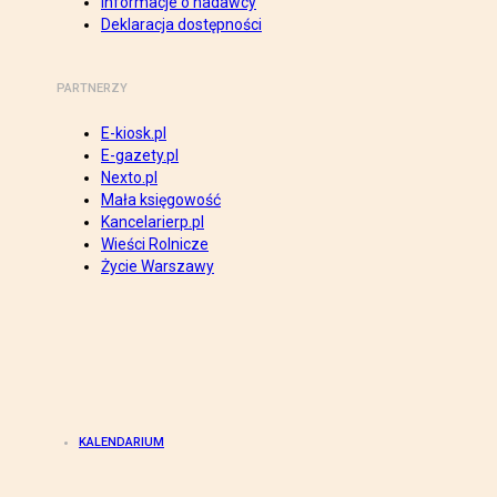
Informacje o nadawcy
Deklaracja dostępności
PARTNERZY
E-kiosk.pl
E-gazety.pl
Nexto.pl
Mała księgowość
Kancelarierp.pl
Wieści Rolnicze
Życie Warszawy
KALENDARIUM