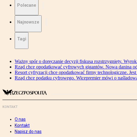
Polecane
Najnowsze
Tagi
Ważny spór o doręczanie decyzji fiskusa rozstrzygnięty. Wyr
Rząd chce opodatkować cyfrowych gigantów. Nowa danina od
Resort cyfryzacji chce opodatkować firmy technologiczne. Jest
Rząd chce podatku cyfrowego. Wicepremier mówi o naśladow
KONTAKT
O nas
Kontakt
Napisz do nas