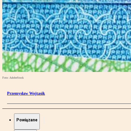
Foto: AdobeStock
Przemysław Wojtasik
Powiązane