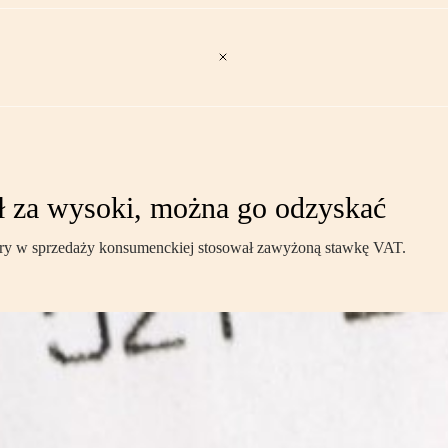
ył za wysoki, można go odzyskać
óry w sprzedaży konsumenckiej stosował zawyżoną stawkę VAT.