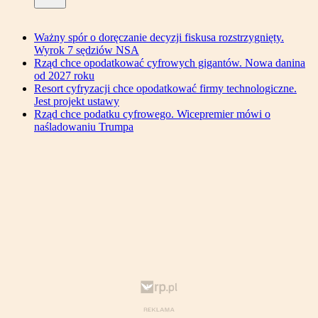
Ważny spór o doręczanie decyzji fiskusa rozstrzygnięty.
Wyrok 7 sędziów NSA
Rząd chce opodatkować cyfrowych gigantów. Nowa danina
od 2027 roku
Resort cyfryzacji chce opodatkować firmy technologiczne.
Jest projekt ustawy
Rząd chce podatku cyfrowego. Wicepremier mówi o
naśladowaniu Trumpa