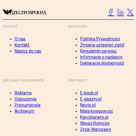
KONTAKT
REGULAMIN
O nas
Polityka Prywatności
Kontakt
Zmiana ustawień zgód
Napisz do nas
Regulamin serwisu
Informacje o nadawcy
Deklaracja dostępności
REKLAMA I PRENUMERATA
PARTNERZY
Reklama
E-kiosk.pl
Ogłoszenia
E-gazety.pl
Prenumerata
Nexto.pl
Archiwum
Mała księgowość
Kancelarierp.pl
Wieści Rolnicze
Życie Warszawy