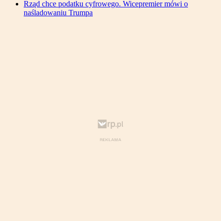
Rząd chce podatku cyfrowego. Wicepremier mówi o
naśladowaniu Trumpa