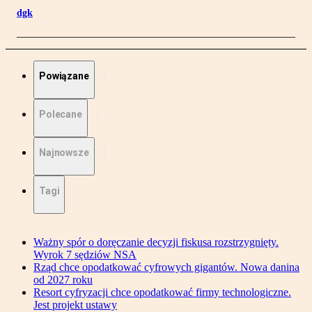
dgk
Powiązane
Polecane
Najnowsze
Tagi
Ważny spór o doręczanie decyzji fiskusa rozstrzygnięty.
Wyrok 7 sędziów NSA
Rząd chce opodatkować cyfrowych gigantów. Nowa danina
od 2027 roku
Resort cyfryzacji chce opodatkować firmy technologiczne.
Jest projekt ustawy