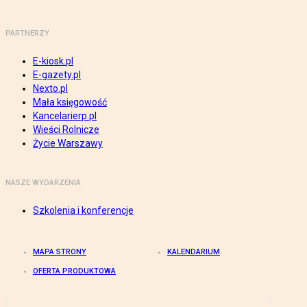
PARTNERZY
E-kiosk.pl
E-gazety.pl
Nexto.pl
Mała księgowość
Kancelarierp.pl
Wieści Rolnicze
Życie Warszawy
NASZE WYDARZENIA
Szkolenia i konferencje
MAPA STRONY
KALENDARIUM
OFERTA PRODUKTOWA