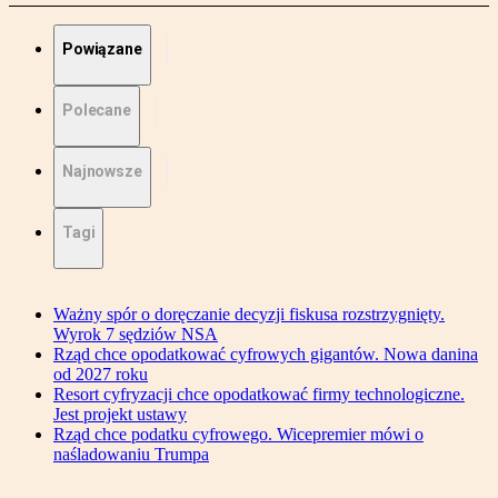
Powiązane
Polecane
Najnowsze
Tagi
Ważny spór o doręczanie decyzji fiskusa rozstrzygnięty.
Wyrok 7 sędziów NSA
Rząd chce opodatkować cyfrowych gigantów. Nowa danina
od 2027 roku
Resort cyfryzacji chce opodatkować firmy technologiczne.
Jest projekt ustawy
Rząd chce podatku cyfrowego. Wicepremier mówi o
naśladowaniu Trumpa