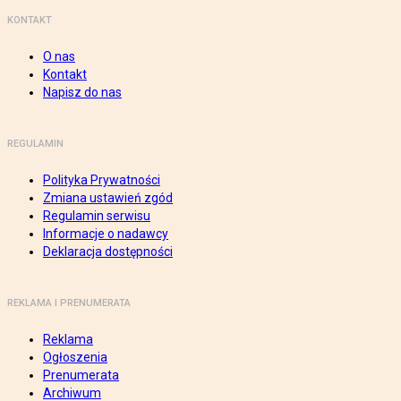
KONTAKT
O nas
Kontakt
Napisz do nas
REGULAMIN
Polityka Prywatności
Zmiana ustawień zgód
Regulamin serwisu
Informacje o nadawcy
Deklaracja dostępności
REKLAMA I PRENUMERATA
Reklama
Ogłoszenia
Prenumerata
Archiwum