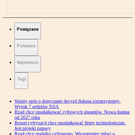
Powiązane
Polecane
Najnowsze
Tagi
Ważny spór o doręczanie decyzji fiskusa rozstrzygnięty.
Wyrok 7 sędziów NSA
Rząd chce opodatkować cyfrowych gigantów. Nowa danina
od 2027 roku
Resort cyfryzacji chce opodatkować firmy technologiczne.
Jest projekt ustawy
Rząd chce podatku cyfrowego. Wicepremier mówi o