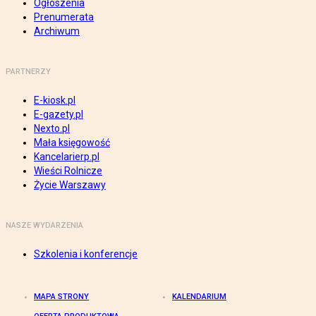
Ogłoszenia
Prenumerata
Archiwum
PARTNERZY
E-kiosk.pl
E-gazety.pl
Nexto.pl
Mała księgowość
Kancelarierp.pl
Wieści Rolnicze
Życie Warszawy
NASZE WYDARZENIA
Szkolenia i konferencje
MAPA STRONY
KALENDARIUM