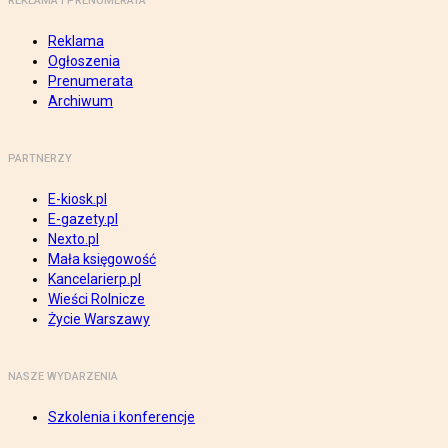
REKLAMA I PRENUMERATA
Reklama
Ogłoszenia
Prenumerata
Archiwum
PARTNERZY
E-kiosk.pl
E-gazety.pl
Nexto.pl
Mała księgowość
Kancelarierp.pl
Wieści Rolnicze
Życie Warszawy
NASZE WYDARZENIA
Szkolenia i konferencje