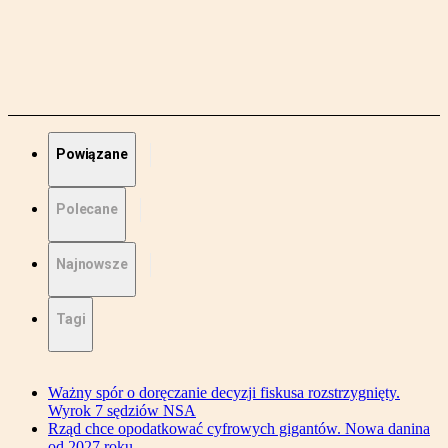
Powiązane
Polecane
Najnowsze
Tagi
Ważny spór o doręczanie decyzji fiskusa rozstrzygnięty.
Wyrok 7 sędziów NSA
Rząd chce opodatkować cyfrowych gigantów. Nowa danina
od 2027 roku