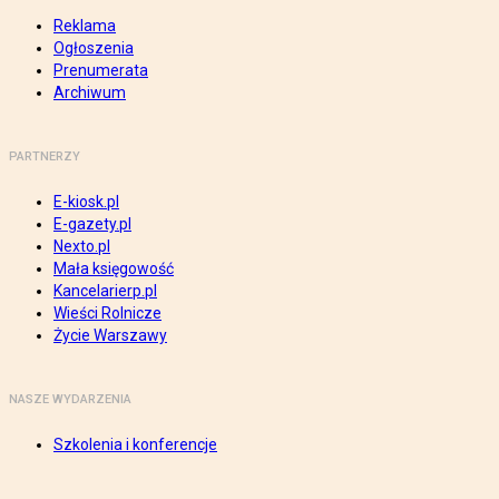
Reklama
Ogłoszenia
Prenumerata
Archiwum
PARTNERZY
E-kiosk.pl
E-gazety.pl
Nexto.pl
Mała księgowość
Kancelarierp.pl
Wieści Rolnicze
Życie Warszawy
NASZE WYDARZENIA
Szkolenia i konferencje