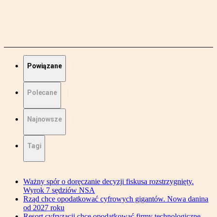
Powiązane
Polecane
Najnowsze
Tagi
Ważny spór o doręczanie decyzji fiskusa rozstrzygnięty.
Wyrok 7 sędziów NSA
Rząd chce opodatkować cyfrowych gigantów. Nowa danina
od 2027 roku
Resort cyfryzacji chce opodatkować firmy technologiczne.