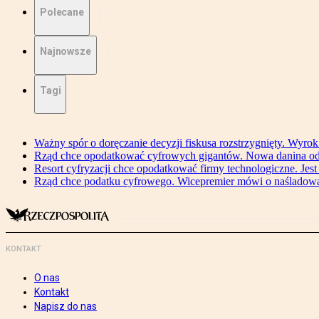
Polecane
Najnowsze
Tagi
Ważny spór o doręczanie decyzji fiskusa rozstrzygnięty. Wyr
Rząd chce opodatkować cyfrowych gigantów. Nowa danina od
Resort cyfryzacji chce opodatkować firmy technologiczne. Jest
Rząd chce podatku cyfrowego. Wicepremier mówi o naśladow
KONTAKT
O nas
Kontakt
Napisz do nas