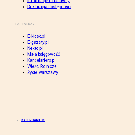
Informacje o nadawcy
Deklaracja dostępności
PARTNERZY
E-kiosk.pl
E-gazety.pl
Nexto.pl
Mała księgowość
Kancelarierp.pl
Wieści Rolnicze
Życie Warszawy
KALENDARIUM