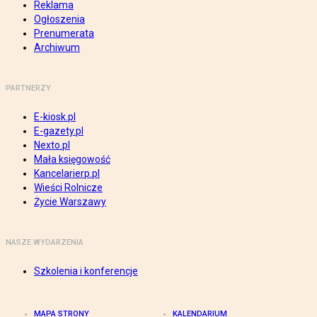
Reklama
Ogłoszenia
Prenumerata
Archiwum
PARTNERZY
E-kiosk.pl
E-gazety.pl
Nexto.pl
Mała księgowość
Kancelarierp.pl
Wieści Rolnicze
Życie Warszawy
NASZE WYDARZENIA
Szkolenia i konferencje
MAPA STRONY
KALENDARIUM