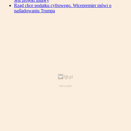
Jest projekt ustawy
Rząd chce podatku cyfrowego. Wicepremier mówi o
naśladowaniu Trumpa