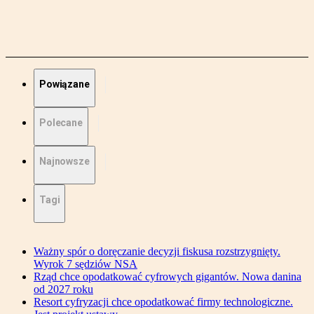
Powiązane
Polecane
Najnowsze
Tagi
Ważny spór o doręczanie decyzji fiskusa rozstrzygnięty.
Wyrok 7 sędziów NSA
Rząd chce opodatkować cyfrowych gigantów. Nowa danina
od 2027 roku
Resort cyfryzacji chce opodatkować firmy technologiczne.