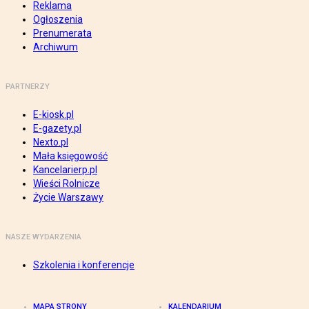
Reklama
Ogłoszenia
Prenumerata
Archiwum
PARTNERZY
E-kiosk.pl
E-gazety.pl
Nexto.pl
Mała księgowość
Kancelarierp.pl
Wieści Rolnicze
Życie Warszawy
NASZE WYDARZENIA
Szkolenia i konferencje
MAPA STRONY
KALENDARIUM