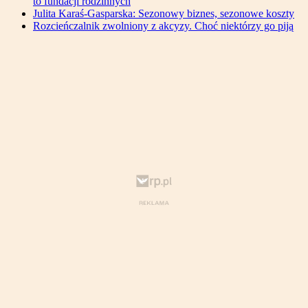
to fundacji rodzinnych
Julita Karaś-Gasparska: Sezonowy biznes, sezonowe koszty
Rozcieńczalnik zwolniony z akcyzy. Choć niektórzy go piją