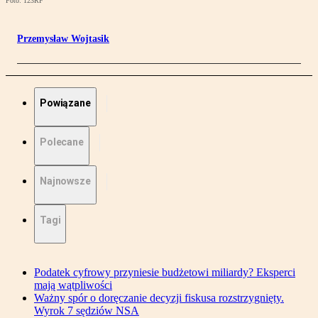
Foto: 123RF
Przemysław Wojtasik
Powiązane
Polecane
Najnowsze
Tagi
Podatek cyfrowy przyniesie budżetowi miliardy? Eksperci
mają wątpliwości
Ważny spór o doręczanie decyzji fiskusa rozstrzygnięty.
Wyrok 7 sędziów NSA