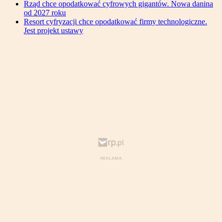
Rząd chce opodatkować cyfrowych gigantów. Nowa danina
od 2027 roku
Resort cyfryzacji chce opodatkować firmy technologiczne.
Jest projekt ustawy