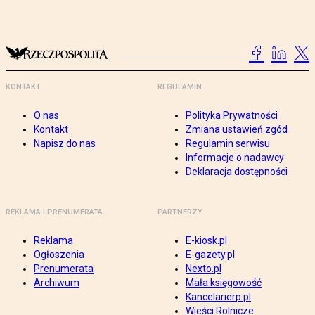
KONTAKT
REGULAMIN
O nas
Polityka Prywatności
Kontakt
Zmiana ustawień zgód
Napisz do nas
Regulamin serwisu
Informacje o nadawcy
Deklaracja dostępności
REKLAMA I PRENUMERATA
PARTNERZY
Reklama
E-kiosk.pl
Ogłoszenia
E-gazety.pl
Prenumerata
Nexto.pl
Archiwum
Mała księgowość
Kancelarierp.pl
Wieści Rolnicze