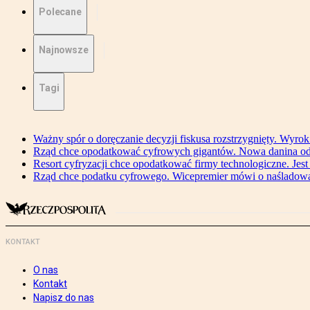
Polecane
Najnowsze
Tagi
Ważny spór o doręczanie decyzji fiskusa rozstrzygnięty. Wyr
Rząd chce opodatkować cyfrowych gigantów. Nowa danina od
Resort cyfryzacji chce opodatkować firmy technologiczne. Jest
Rząd chce podatku cyfrowego. Wicepremier mówi o naśladow
KONTAKT
O nas
Kontakt
Napisz do nas