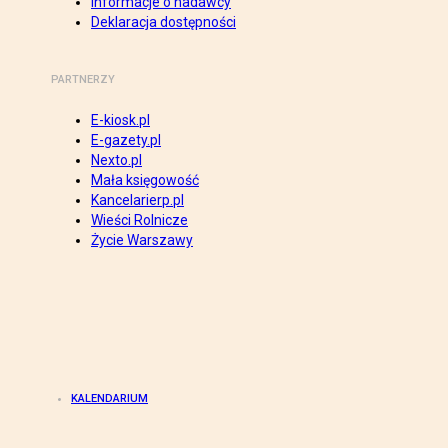
Informacje o nadawcy
Deklaracja dostępności
PARTNERZY
E-kiosk.pl
E-gazety.pl
Nexto.pl
Mała księgowość
Kancelarierp.pl
Wieści Rolnicze
Życie Warszawy
KALENDARIUM