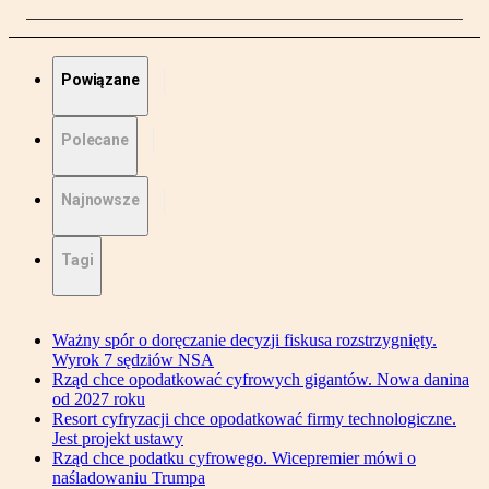
Powiązane
Polecane
Najnowsze
Tagi
Ważny spór o doręczanie decyzji fiskusa rozstrzygnięty.
Wyrok 7 sędziów NSA
Rząd chce opodatkować cyfrowych gigantów. Nowa danina
od 2027 roku
Resort cyfryzacji chce opodatkować firmy technologiczne.
Jest projekt ustawy
Rząd chce podatku cyfrowego. Wicepremier mówi o
naśladowaniu Trumpa