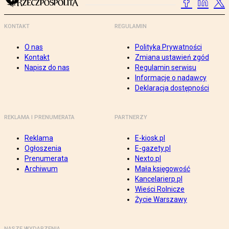
KONTAKT
REGULAMIN
O nas
Polityka Prywatności
Kontakt
Zmiana ustawień zgód
Napisz do nas
Regulamin serwisu
Informacje o nadawcy
Deklaracja dostępności
REKLAMA I PRENUMERATA
PARTNERZY
Reklama
E-kiosk.pl
Ogłoszenia
E-gazety.pl
Prenumerata
Nexto.pl
Archiwum
Mała księgowość
Kancelarierp.pl
Wieści Rolnicze
Życie Warszawy
NASZE WYDARZENIA