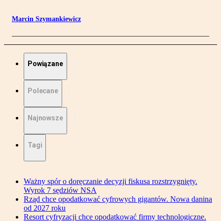
Marcin Szymankiewicz
Powiązane
Polecane
Najnowsze
Tagi
Ważny spór o doręczanie decyzji fiskusa rozstrzygnięty.
Wyrok 7 sędziów NSA
Rząd chce opodatkować cyfrowych gigantów. Nowa danina
od 2027 roku
Resort cyfryzacji chce opodatkować firmy technologiczne.