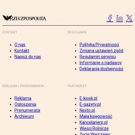
KONTAKT
REGULAMIN
O nas
Polityka Prywatności
Kontakt
Zmiana ustawień zgód
Napisz do nas
Regulamin serwisu
Informacje o nadawcy
Deklaracja dostępności
REKLAMA I PRENUMERATA
PARTNERZY
Reklama
E-kiosk.pl
Ogłoszenia
E-gazety.pl
Prenumerata
Nexto.pl
Archiwum
Mała księgowość
Kancelarierp.pl
Wieści Rolnicze
Życie Warszawy