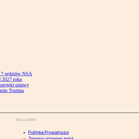
ok 7 sędziów NSA
 2027 roku
 projekt ustawy
aniu Trumpa
REGULAMIN
Polityka Prywatności
Zmiana ustawień zgód