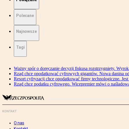
Polecane
Najnowsze
Tagi
Ważny spór o doręczanie decyzji fiskusa rozstrzygnięty. Wyr
Rząd chce opodatkować cyfrowych gigantów. Nowa danina od
Resort cyfryzacji chce opodatkować firmy technologiczne. Jest
Rząd chce podatku cyfrowego. Wicepremier mówi o naśladow
KONTAKT
O nas
Kontakt