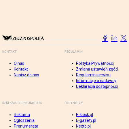
KONTAKT
REGULAMIN
O nas
Polityka Prywatności
Kontakt
Zmiana ustawień zgód
Napisz do nas
Regulamin serwisu
Informacje o nadawcy
Deklaracja dostępności
REKLAMA I PRENUMERATA
PARTNERZY
Reklama
E-kiosk.pl
Ogłoszenia
E-gazety.pl
Prenumerata
Nexto.pl