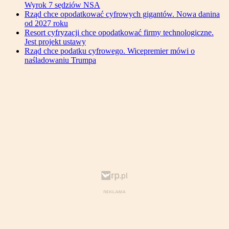
Wyrok 7 sędziów NSA
Rząd chce opodatkować cyfrowych gigantów. Nowa danina
od 2027 roku
Resort cyfryzacji chce opodatkować firmy technologiczne.
Jest projekt ustawy
Rząd chce podatku cyfrowego. Wicepremier mówi o
naśladowaniu Trumpa