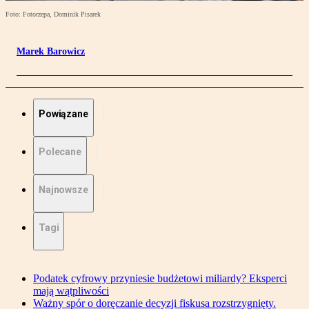
Foto: Fotorzepa, Dominik Pisarek
Marek Barowicz
Powiązane
Polecane
Najnowsze
Tagi
Podatek cyfrowy przyniesie budżetowi miliardy? Eksperci
mają wątpliwości
Ważny spór o doręczanie decyzji fiskusa rozstrzygnięty.