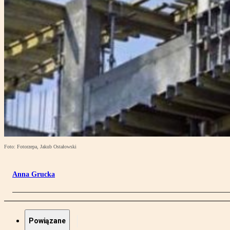
Foto: Fotorzepa, Jakub Ostałowski
Anna Grucka
Powiązane