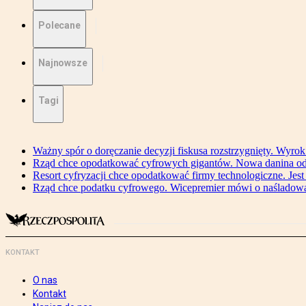
Polecane
Najnowsze
Tagi
Ważny spór o doręczanie decyzji fiskusa rozstrzygnięty. Wyr
Rząd chce opodatkować cyfrowych gigantów. Nowa danina od
Resort cyfryzacji chce opodatkować firmy technologiczne. Jest
Rząd chce podatku cyfrowego. Wicepremier mówi o naśladow
KONTAKT
O nas
Kontakt