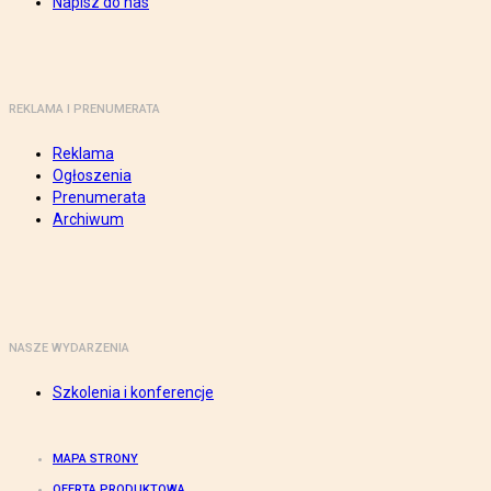
Napisz do nas
REKLAMA I PRENUMERATA
Reklama
Ogłoszenia
Prenumerata
Archiwum
NASZE WYDARZENIA
Szkolenia i konferencje
MAPA STRONY
OFERTA PRODUKTOWA