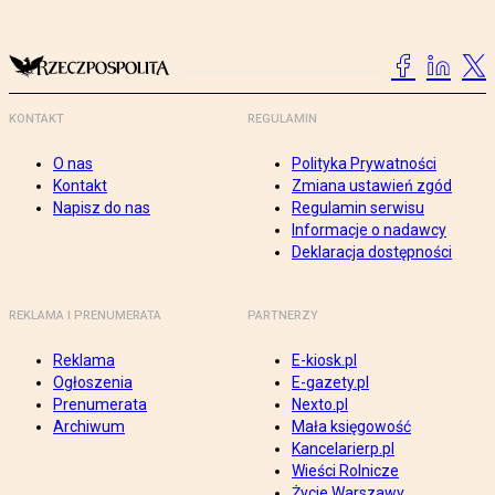
KONTAKT
REGULAMIN
O nas
Polityka Prywatności
Kontakt
Zmiana ustawień zgód
Napisz do nas
Regulamin serwisu
Informacje o nadawcy
Deklaracja dostępności
REKLAMA I PRENUMERATA
PARTNERZY
Reklama
E-kiosk.pl
Ogłoszenia
E-gazety.pl
Prenumerata
Nexto.pl
Archiwum
Mała księgowość
Kancelarierp.pl
Wieści Rolnicze
Życie Warszawy