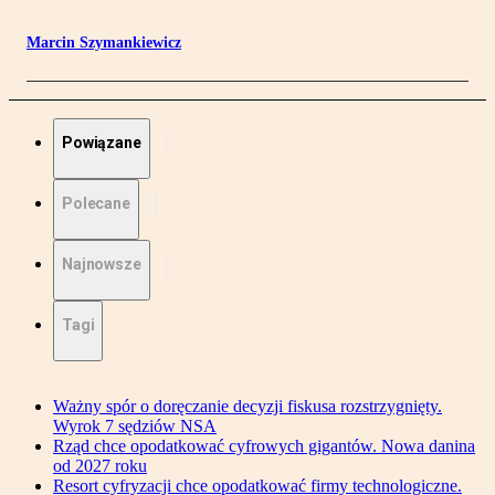
Marcin Szymankiewicz
Powiązane
Polecane
Najnowsze
Tagi
Ważny spór o doręczanie decyzji fiskusa rozstrzygnięty.
Wyrok 7 sędziów NSA
Rząd chce opodatkować cyfrowych gigantów. Nowa danina
od 2027 roku
Resort cyfryzacji chce opodatkować firmy technologiczne.