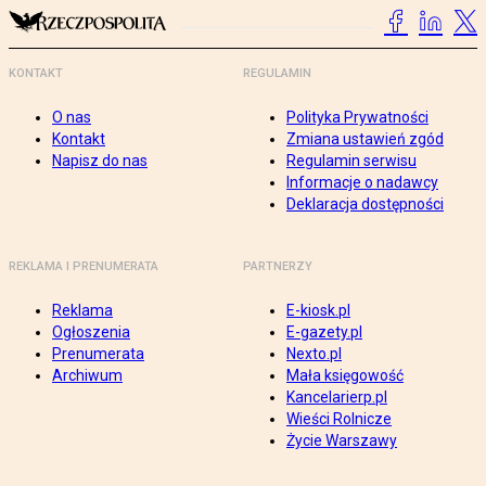
KONTAKT
REGULAMIN
O nas
Polityka Prywatności
Kontakt
Zmiana ustawień zgód
Napisz do nas
Regulamin serwisu
Informacje o nadawcy
Deklaracja dostępności
REKLAMA I PRENUMERATA
PARTNERZY
Reklama
E-kiosk.pl
Ogłoszenia
E-gazety.pl
Prenumerata
Nexto.pl
Archiwum
Mała księgowość
Kancelarierp.pl
Wieści Rolnicze
Życie Warszawy