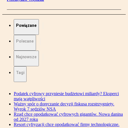
Powiązane
Polecane
Najnowsze
Tagi
Podatek cyfrowy przyniesie budżetowi miliardy? Eksperci
mają wątpliwości
Ważny spór o doręczanie decyzji fiskusa rozstrzygnięty.
Wyrok 7 sędziów NSA
Rząd chce opodatkować cyfrowych gigantów. Nowa danina
od 2027 roku
Resort cyfryzacji chce opodatkować firmy technologiczne.