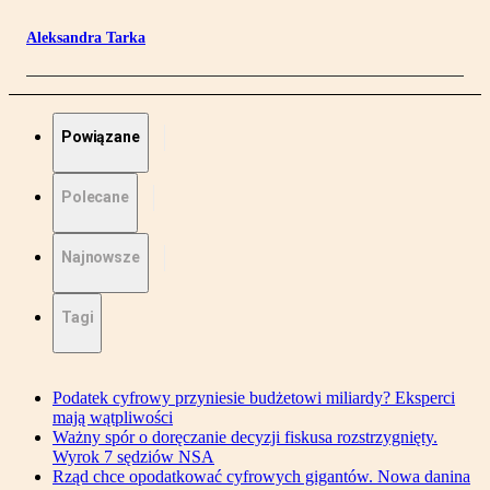
Aleksandra Tarka
Powiązane
Polecane
Najnowsze
Tagi
Podatek cyfrowy przyniesie budżetowi miliardy? Eksperci
mają wątpliwości
Ważny spór o doręczanie decyzji fiskusa rozstrzygnięty.
Wyrok 7 sędziów NSA
Rząd chce opodatkować cyfrowych gigantów. Nowa danina