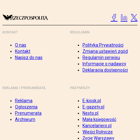
KONTAKT
REGULAMIN
O nas
Polityka Prywatności
Kontakt
Zmiana ustawień zgód
Napisz do nas
Regulamin serwisu
Informacje o nadawcy
Deklaracja dostępności
REKLAMA I PRENUMERATA
PARTNERZY
Reklama
E-kiosk.pl
Ogłoszenia
E-gazety.pl
Prenumerata
Nexto.pl
Archiwum
Mała księgowość
Kancelarierp.pl
Wieści Rolnicze
Życie Warszawy