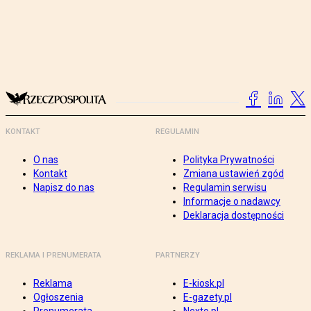
KONTAKT
REGULAMIN
O nas
Polityka Prywatności
Kontakt
Zmiana ustawień zgód
Napisz do nas
Regulamin serwisu
Informacje o nadawcy
Deklaracja dostępności
REKLAMA I PRENUMERATA
PARTNERZY
Reklama
E-kiosk.pl
Ogłoszenia
E-gazety.pl