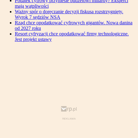
Podatek cyfrowy przyniesie budżetowi miliardy? Eksperci
mają wątpliwości
Ważny spór o doręczanie decyzji fiskusa rozstrzygnięty.
Wyrok 7 sędziów NSA
Rząd chce opodatkować cyfrowych gigantów. Nowa danina
od 2027 roku
Resort cyfryzacji chce opodatkować firmy technologiczne.
Jest projekt ustawy