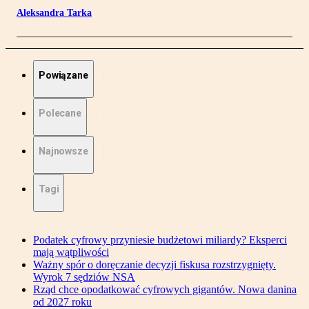
Aleksandra Tarka
Powiązane
Polecane
Najnowsze
Tagi
Podatek cyfrowy przyniesie budżetowi miliardy? Eksperci
mają wątpliwości
Ważny spór o doręczanie decyzji fiskusa rozstrzygnięty.
Wyrok 7 sędziów NSA
Rząd chce opodatkować cyfrowych gigantów. Nowa danina
od 2027 roku