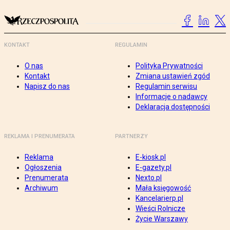
KONTAKT
REGULAMIN
O nas
Polityka Prywatności
Kontakt
Zmiana ustawień zgód
Napisz do nas
Regulamin serwisu
Informacje o nadawcy
Deklaracja dostępności
REKLAMA I PRENUMERATA
PARTNERZY
Reklama
E-kiosk.pl
Ogłoszenia
E-gazety.pl
Prenumerata
Nexto.pl
Archiwum
Mała księgowość
Kancelarierp.pl
Wieści Rolnicze
Życie Warszawy