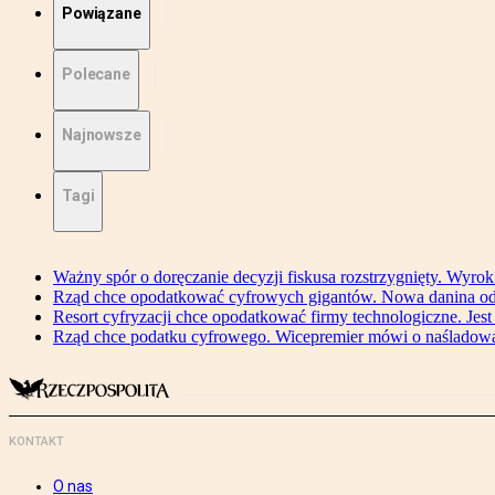
Powiązane
Polecane
Najnowsze
Tagi
Ważny spór o doręczanie decyzji fiskusa rozstrzygnięty. Wyr
Rząd chce opodatkować cyfrowych gigantów. Nowa danina od
Resort cyfryzacji chce opodatkować firmy technologiczne. Jest
Rząd chce podatku cyfrowego. Wicepremier mówi o naśladow
KONTAKT
O nas