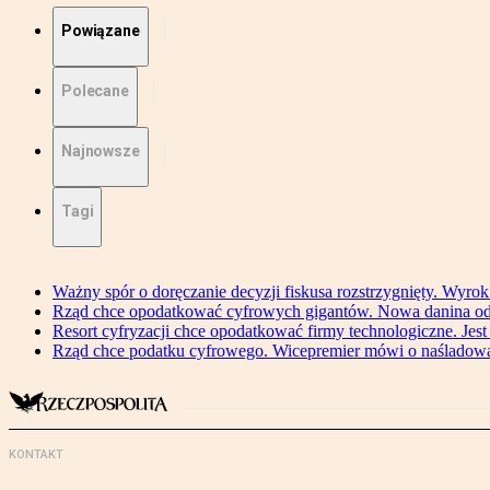
Powiązane
Polecane
Najnowsze
Tagi
Ważny spór o doręczanie decyzji fiskusa rozstrzygnięty. Wyr
Rząd chce opodatkować cyfrowych gigantów. Nowa danina od
Resort cyfryzacji chce opodatkować firmy technologiczne. Jest
Rząd chce podatku cyfrowego. Wicepremier mówi o naśladow
KONTAKT