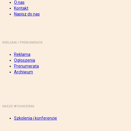
O nas
Kontakt
Napisz do nas
REKLAMA I PRENUMERATA
Reklama
Ogłoszenia
Prenumerata
Archiwum
NASZE WYDARZENIA
Szkolenia i konferencje