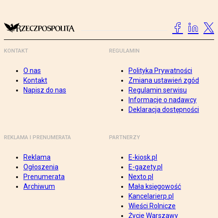
KONTAKT
REGULAMIN
O nas
Polityka Prywatności
Kontakt
Zmiana ustawień zgód
Napisz do nas
Regulamin serwisu
Informacje o nadawcy
Deklaracja dostępności
REKLAMA I PRENUMERATA
PARTNERZY
Reklama
E-kiosk.pl
Ogłoszenia
E-gazety.pl
Prenumerata
Nexto.pl
Archiwum
Mała księgowość
Kancelarierp.pl
Wieści Rolnicze
Życie Warszawy