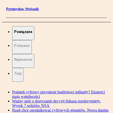
Przemysław Wojtasik
Powiązane
Polecane
Najnowsze
Tagi
Podatek cyfrowy przyniesie budżetowi miliardy? Eksperci
mają wątpliwości
Ważny spór o doręczanie decyzji fiskusa rozstrzygnięty.
Wyrok 7 sędziów NSA
Rząd chce opodatkować cyfrowych gigantów. Nowa danina