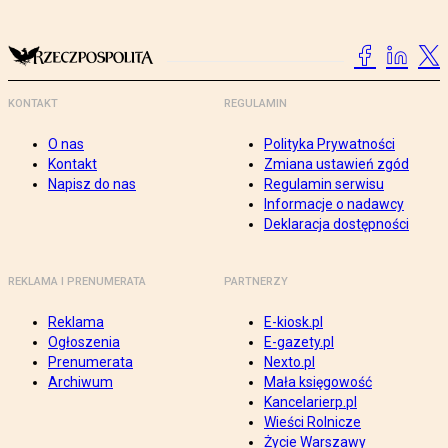
KONTAKT
REGULAMIN
O nas
Polityka Prywatności
Kontakt
Zmiana ustawień zgód
Napisz do nas
Regulamin serwisu
Informacje o nadawcy
Deklaracja dostępności
REKLAMA I PRENUMERATA
PARTNERZY
Reklama
E-kiosk.pl
Ogłoszenia
E-gazety.pl
Prenumerata
Nexto.pl
Archiwum
Mała księgowość
Kancelarierp.pl
Wieści Rolnicze
Życie Warszawy