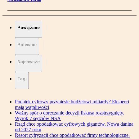
Powiązane
Polecane
Najnowsze
Tagi
Podatek cyfrowy przyniesie budżetowi miliardy? Eksperci
mają wątpliwości
Ważny spór o doręczanie decyzji fiskusa rozstrzygnięty.
Wyrok 7 sędziów NSA
Rząd chce opodatkować cyfrowych gigantów. Nowa danina
od 2027 roku
Resort cyfryzacji chce opodatkować firmy technologiczne.