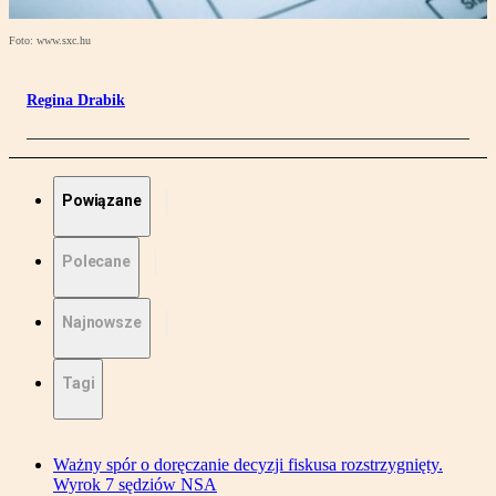
Foto: www.sxc.hu
Regina Drabik
Powiązane
Polecane
Najnowsze
Tagi
Ważny spór o doręczanie decyzji fiskusa rozstrzygnięty.
Wyrok 7 sędziów NSA