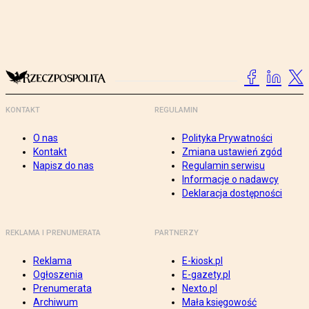
KONTAKT
REGULAMIN
O nas
Polityka Prywatności
Kontakt
Zmiana ustawień zgód
Napisz do nas
Regulamin serwisu
Informacje o nadawcy
Deklaracja dostępności
REKLAMA I PRENUMERATA
PARTNERZY
Reklama
E-kiosk.pl
Ogłoszenia
E-gazety.pl
Prenumerata
Nexto.pl
Archiwum
Mała księgowość