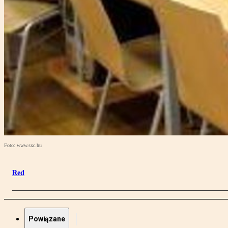
Foto: www.sxc.hu
Red
Powiązane