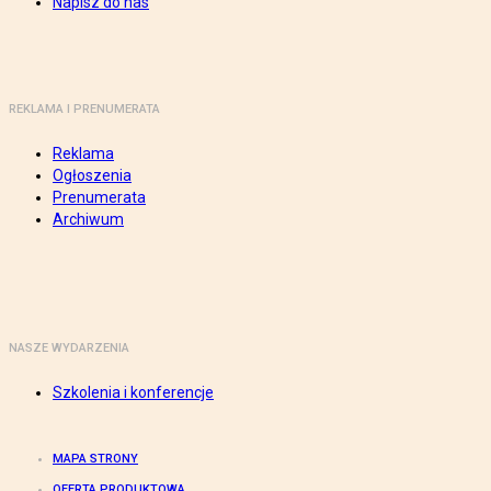
Napisz do nas
REKLAMA I PRENUMERATA
Reklama
Ogłoszenia
Prenumerata
Archiwum
NASZE WYDARZENIA
Szkolenia i konferencje
MAPA STRONY
OFERTA PRODUKTOWA