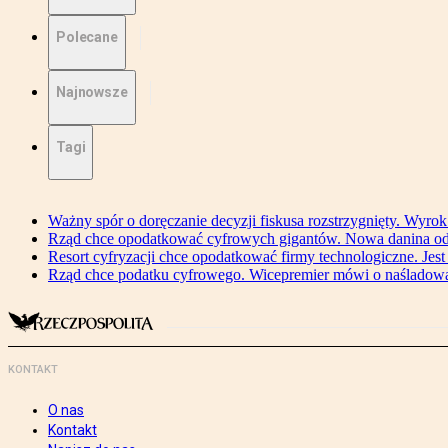
Polecane
Najnowsze
Tagi
Ważny spór o doręczanie decyzji fiskusa rozstrzygnięty. Wyr
Rząd chce opodatkować cyfrowych gigantów. Nowa danina od
Resort cyfryzacji chce opodatkować firmy technologiczne. Jest
Rząd chce podatku cyfrowego. Wicepremier mówi o naśladow
KONTAKT
O nas
Kontakt