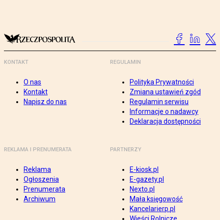
KONTAKT
REGULAMIN
O nas
Polityka Prywatności
Kontakt
Zmiana ustawień zgód
Napisz do nas
Regulamin serwisu
Informacje o nadawcy
Deklaracja dostępności
REKLAMA I PRENUMERATA
PARTNERZY
Reklama
E-kiosk.pl
Ogłoszenia
E-gazety.pl
Prenumerata
Nexto.pl
Archiwum
Mała księgowość
Kancelarierp.pl
Wieści Rolnicze