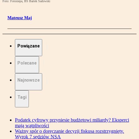
Foto: Fotorzepa, BS Bartek Sadowski
Mateusz Maj
Powiązane
Polecane
Najnowsze
Tagi
Podatek cyfrowy przyniesie budżetowi miliardy? Eksperci
mają wątpliwości
Ważny spór o doręczanie decyzji fiskusa rozstrzygnięty.
Wyrok 7 sędziów NSA