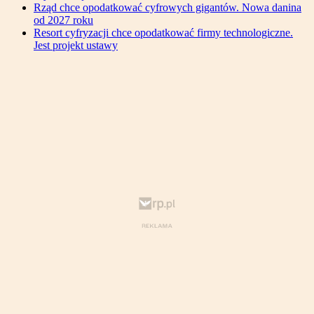
Rząd chce opodatkować cyfrowych gigantów. Nowa danina
od 2027 roku
Resort cyfryzacji chce opodatkować firmy technologiczne.
Jest projekt ustawy