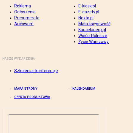
Reklama
E-kiosk.pl
Ogłoszenia
E-gazety.pl
Prenumerata
Nexto.pl
Archiwum
Mała księgowość
Kancelarierp.pl
Wieści Rolnicze
Życie Warszawy
NASZE WYDARZENIA
Szkolenia i konferencje
MAPA STRONY
KALENDARIUM
OFERTA PRODUKTOWA