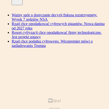
Ważny spór o doręczanie decyzji fiskusa rozstrzygnięty.
Wyrok 7 sędziów NSA
Rząd chce opodatkować cyfrowych gigantów. Nowa danina
od 2027 roku
Resort cyfryzacji chce opodatkować firmy technologiczne.
Jest projekt ustawy
Rząd chce podatku cyfrowego. Wicepremier mówi o
naśladowaniu Trumpa